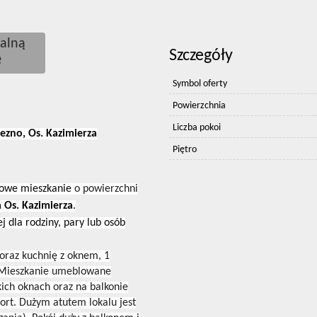
alną
Szczegóły
ę
Symbol oferty
Powierzchnia
Liczba pokoi
ezno, Os. Kazimierza
Piętro
ojowe mieszkanie
o powierzchni
 Os. Kazimierza
.
j dla rodziny, pary lub osób
 oraz kuchnię z oknem, 1
. Mieszkanie umeblowane
kich oknach oraz na balkonie
fort. Dużym atutem lokalu jest