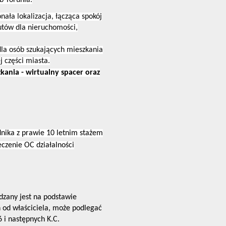
b Torunia.
nała lokalizacja, łącząca spokój
utów dla nieruchomości,
dla osób szukających mieszkania
 części miasta.
kania - wirtualny spacer oraz
nika z prawie 10 letnim stażem
czenie OC działalności
dzany jest na podstawie
 od właściciela, może podlegać
6 i następnych K.C.