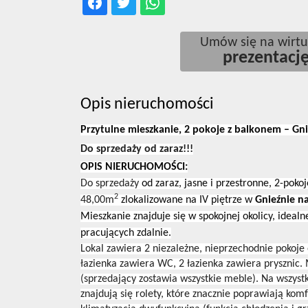
Umów się na wirtu
prezentacj
Opis nieruchomości
Przytulne mieszkanie, 2 pokoje z balkonem – Gni
Do sprzedaży od zaraz!!!
OPIS NIERUCHOMOŚCI:
Do sprzedaży
od zaraz, jasne i przestronne, 2-pok
2
48,00m
zlokalizowane na IV piętrze w
Gnieźnie na
Mieszkanie znajduje się w spokojnej okolicy, idealne
pracujących zdalnie.
Lokal zawiera 2 niezależne, nieprzechodnie pokoje
łazienka zawiera WC, 2 łazienka zawiera prysznic
(sprzedający zostawia wszystkie meble). Na wszyst
znajdują się rolety, które znacznie poprawiają kom