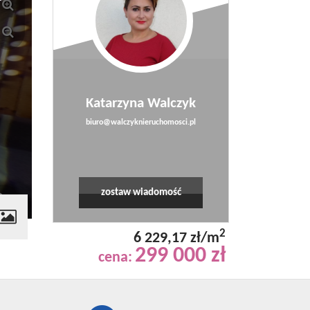
Katarzyna Walczyk
biuro@walczyknieruchomosci.pl
zostaw wiadomość
2
6 229,17 zł/m
299 000 zł
cena: