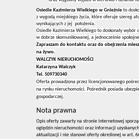
oraz wygodny wyjazd w kierunku Poznania lu
Osiedle Kazimierza Wielkiego w Gnieźnie
to dosko
z wygodą miejskiego życia, które
oferuje szereg at
wynikających z jej położenia.
Osiedle Kazimierza Wielkiego to doskonały wybór 
w dobrze skomunikowanej, a jednocześnie spokojnej
Zapraszam do kontaktu oraz do obejrzenia miesz
na żywo.
WALCZYK NIERUCHOMOŚCI
Katarzyna Walczyk
Tel. 509730340
Oferta prowadzona przez licencjonowanego pośred
na rynku nieruchomości. Pośrednik posiada ubezpie
gospodarczej.
Nota prawna
Opis oferty zawarty na stronie internetowej sporzą
oględzin nieruchomości oraz informacji uzyskanych
aktualizacji i nie stanowi oferty określonej w art. 6