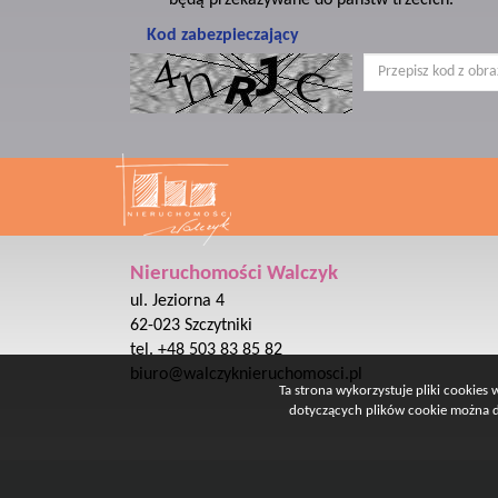
będą przekazywane do państw trzecich.
Kod zabezpieczający
Nieruchomości Walczyk
ul. Jeziorna 4
62-023 Szczytniki
tel. +48 503 83 85 82
biuro@walczyknieruchomosci.pl
Ta strona wykorzystuje pliki cookies
dotyczących plików cookie można do