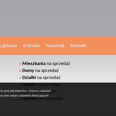
a główna
O firmie
Notatnik
Kontakt
Mieszkania
na sprzedaż
Domy
na sprzedaż
Działki
na sprzedaż
Lokale
na sprzedaż
ych potrzeb klientów. Zmiany ustawień
Hale
na sprzedaż
rony bez zmian ustawień dotyczących
Obiekty
na sprzedaż