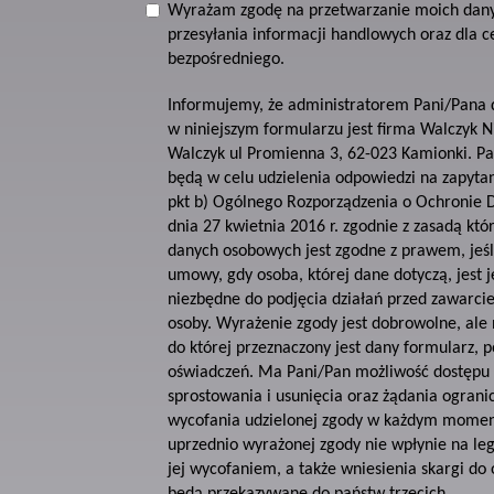
Wyrażam zgodę na przetwarzanie moich dan
przesyłania informacji handlowych oraz dla 
bezpośredniego.
Informujemy, że administratorem Pani/Pana
w niniejszym formularzu jest firma Walczyk 
Walczyk ul Promienna 3, 62-023 Kamionki. P
będą w celu udzielenia odpowiedzi na zapytani
pkt b) Ogólnego Rozporządzenia o Ochronie
dnia 27 kwietnia 2016 r. zgodnie z zasadą któ
danych osobowych jest zgodne z prawem, jeśli 
umowy, gdy osoba, której dane dotyczą, jest je
niezbędne do podjęcia działań przed zawarc
osoby. Wyrażenie zgody jest dobrowolne, ale 
do której przeznaczony jest dany formularz, 
oświadczeń. Ma Pani/Pan możliwość dostępu 
sprostowania i usunięcia oraz żądania ograni
wycofania udzielonej zgody w każdym momenc
uprzednio wyrażonej zgody nie wpłynie na le
jej wycofaniem, a także wniesienia skargi do