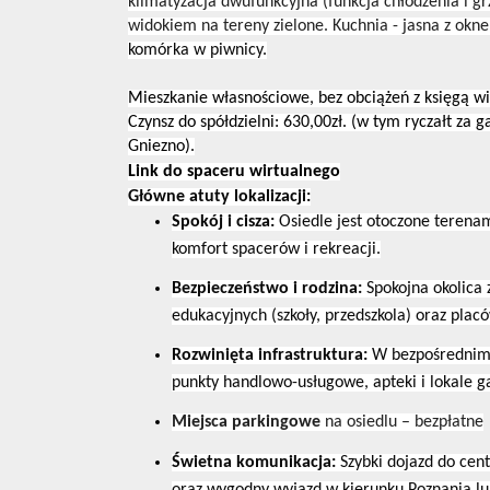
klimatyzacja dwufunkcyjna (funkcja chłodzenia i gr
widokiem na tereny zielone. Kuchnia - jasna z okn
komórka w piwnicy.
Mieszkanie własnościowe, bez obciążeń z księgą wi
Czynsz do spółdzielni: 630,00zł. (w tym ryczałt za 
Gniezno).
Link do spaceru wirtualnego
Główne atuty lokalizacji:
Spokój i cisza:
Osiedle jest otoczone terena
komfort spacerów i rekreacji.
Bezpieczeństwo i rodzina:
Spokojna okolica
edukacyjnych (szkoły, przedszkola) oraz plac
Rozwinięta infrastruktura:
W bezpośrednim s
punkty handlowo-usługowe, apteki i lokale 
Miejsca parkingowe
na osiedlu – bezpłatne
Świetna komunikacja:
Szybki dojazd do cen