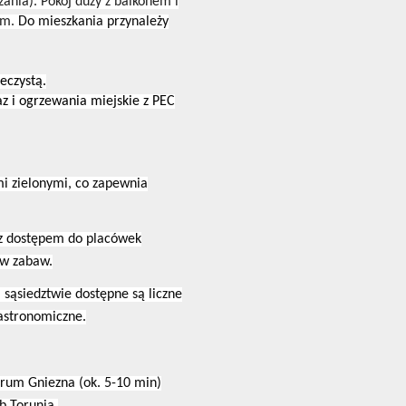
zania). Pokój duży z balkonem i
em.
Do mieszkania przynależy
eczystą.
gaz i ogrzewania miejskie z PEC
mi zielonymi, co zapewnia
 z dostępem do placówek
ów zabaw.
ąsiedztwie dostępne są liczne
gastronomiczne.
trum Gniezna (ok. 5-10 min)