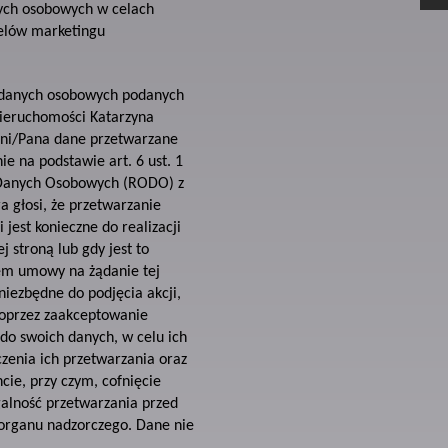
ych osobowych w celach
celów marketingu
 danych osobowych podanych
Nieruchomości Katarzyna
ani/Pana dane przetwarzane
e na podstawie art. 6 ust. 1
 Danych Osobowych (RODO) z
ra głosi, że przetwarzanie
jest konieczne do realizacji
j stroną lub gdy jest to
iem umowy na żądanie tej
niezbędne do podjęcia akcji,
poprzez zaakceptowanie
do swoich danych, w celu ich
czenia ich przetwarzania oraz
ie, przy czym, cofnięcie
galność przetwarzania przed
 organu nadzorczego. Dane nie