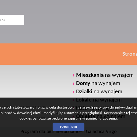
Stron
Mieszkania
na wynajem
Domy
na wynajem
Działki
na wynajem
Lokale
na wynajem
 w celach statystycznych oraz w celu dostosowania naszych serwisów do indywidualn
Hale
na wynajem
konać w dowolnej chwili modyfikując ustawienia przeglądarki. Korzystanie z tej st
Obiekty
na wynajem
cookies oznacza, że będą one zapisane w pamięci urządzenia.
rozumiem
Program dla biur nieruchomości
Galactica Virgo